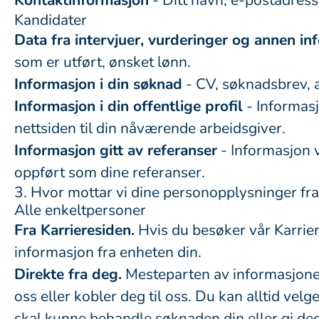
Kontaktinformasjon
- Ditt navn, e-postadres
Kandidater
Data fra intervjuer, vurderinger og annen in
som er utført, ønsket lønn.
Informasjon i din søknad
- CV, søknadsbrev, a
Informasjon i din offentlige profil
- Informasj
nettsiden til din nåværende arbeidsgiver.
Informasjon gitt av referanser
- Informasjon v
oppført som dine referanser.
3. Hvor mottar vi dine personopplysninger fra
Alle enkeltpersoner
Fra Karrieresiden.
Hvis du besøker vår Karrier
informasjon fra enheten din.
Direkte fra deg.
Mesteparten av informasjonen 
oss eller kobler deg til oss. Du kan alltid vel
skal kunne behandle søknaden din eller gi deg