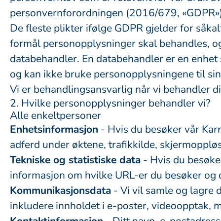
personvernforordningen (2016/679, «GDPR»)
De fleste plikter ifølge GDPR gjelder for såk
formål personopplysninger skal behandles, og
databehandler. En databehandler er en enhet 
og kan ikke bruke personopplysningene til si
Vi er behandlingsansvarlig når vi behandler
2. Hvilke personopplysninger behandler vi?
Alle enkeltpersoner
Enhetsinformasjon
- Hvis du besøker vår Karr
adferd under øktene, trafikkilde, skjermoppløs
Tekniske og statistiske data
- Hvis du besøker
informasjon om hvilke URL-er du besøker og di
Kommunikasjonsdata
- Vi vil samle og lagr
inkludere innholdet i e-poster, videoopptak, m