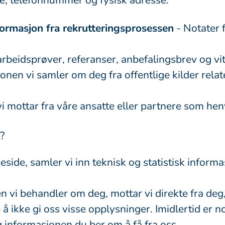
se, telefonnummer og fysisk adresse.
formasjon fra rekrutteringsprosessen
- Notater 
rbeidsprøver, referanser, anbefalingsbrev og vi
onen vi samler om deg fra offentlige kilder relate
i mottar fra våre ansatte eller partnere som henv
?
eside, samler vi inn teknisk og statistisk infor
vi behandler om deg, mottar vi direkte fra deg, 
ge å ikke gi oss visse opplysninger. Imidlertid e
 informasjonen du ber om å få fra oss.