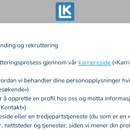
nding og rekruttering
utteringsprosess gjennom vår
karriereside
(«Karri
vordan vi behandler dine personopplysninger hvi
Besøkende»)
or å opprette en profil hos oss og motta informa
 Kontakt»)
ereside eller en tredjepartstjeneste (du som er e
 nettsteder og tjenester, siden vi mener din prof