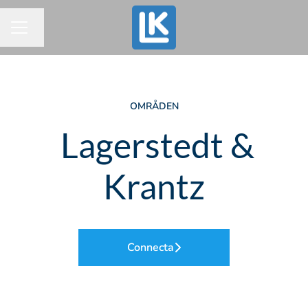
Byt språk
KARRIÄRMENY
OMRÅDEN
‎ Lagerstedt &
Krantz
Connecta