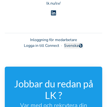
lk.nu/sv/
Inloggning för medarbetare
Logga in till Connect
·
Svenska
Byt språk
Jobbar du redan på
LK ?
Var med och rekrytera din