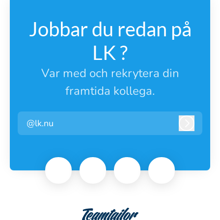
Jobbar du redan på
LK ?
Var med och rekrytera din
framtida kollega.
@lk.nu
Logga i