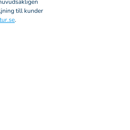
 huvudsakligen
ning till kunder
ur.se
.