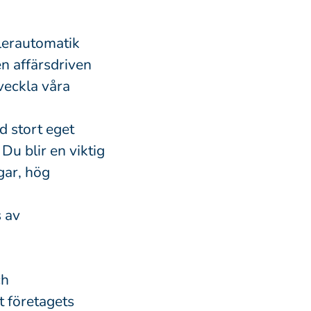
lerautomatik
n affärsdriven
veckla våra
d stort eget
Du blir en viktig
gar, hög
s av
ch
 företagets