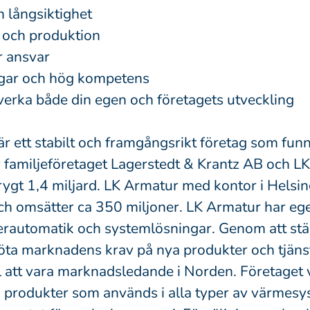
h långsiktighet
 och produktion
r ansvar
ägar och hög kompetens
åverka både din egen och företagets utveckling
r ett stabilt och framgångsrikt företag som fun
ör familjeföretaget Lagerstedt & Krantz AB och L
rygt 1,4 miljard. LK Armatur med kontor i Helsi
ch omsätter ca 350 miljoner. LK Armatur har ege
lerautomatik och systemlösningar. Genom att stän
ta marknadens krav på nya produkter och tjäns
l att vara marknadsledande i Norden. Företaget v
produkter som används i alla typer av värmes