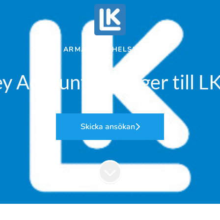
LK ARMATUR
·
HELSINGBORG
ey Account Manager till L
Skicka ansökan