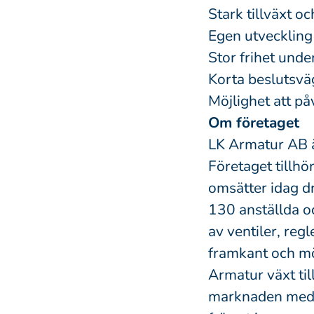
Stark tillväxt oc
Egen utveckling
Stor frihet unde
Korta beslutsv
Möjlighet att p
Om företaget
LK Armatur AB ä
Företaget tillh
omsätter idag d
130 anställda o
av ventiler, reg
framkant och mö
Armatur växt til
marknaden med 