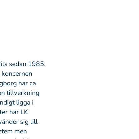
nits sedan 1985.
K koncernen
ngborg har ca
n tillverkning
digt ligga i
ter har LK
änder sig till
ystem men