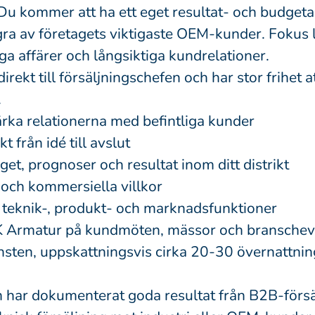
 Du kommer att ha ett eget resultat- och budget
ra av företagets viktigaste OEM-kunder. Fokus l
iga affärer och långsiktiga kundrelationer.
irekt till försäljningschefen och har stor frihet 
.
ärka relationerna med befintliga kunder
 från idé till avslut
et, prognoser och resultat inom ditt distrikt
 och kommersiella villkor
teknik-, produkt- och marknadsfunktioner
K Armatur på kundmöten, mässor och branschev
änsten, uppskattningsvis cirka 20-30 övernattnin
m har dokumenterat goda resultat från B2B-försä