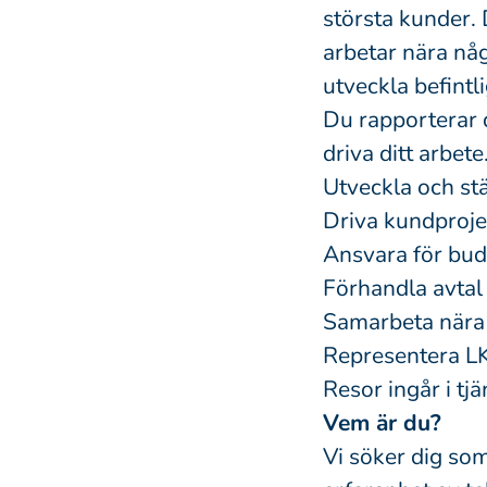
största kunder.
arbetar nära någ
utveckla befintl
Du rapporterar d
driva ditt arbete
Utveckla och st
Driva kundprojekt
Ansvara för budg
Förhandla avtal
Samarbeta nära 
Representera L
Resor ingår i tj
Vem är du?
Vi söker dig so