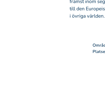
främst inom seg
till den Europe
i övriga världe
Områ
Platse