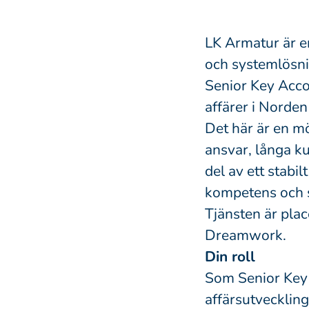
LK Armatur är e
och systemlösni
Senior Key Acco
affärer i Norde
Det här är en mö
ansvar, långa ku
del av ett stabi
kompetens och s
Tjänsten är pla
Dreamwork.
Din roll
Som Senior Key 
affärsutvecklin