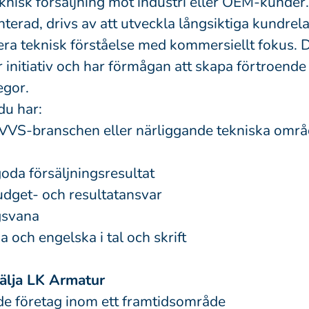
knisk försäljning mot industri eller OEM-kunder.
nterad, drivs av att utveckla långsiktiga kundrela
ra teknisk förståelse med kommersiellt fokus. 
ar initiativ och har förmågan att skapa förtroend
egor.
du har:
 VVS-branschen eller närliggande tekniska omr
da försäljningsresultat
udget- och resultatansvar
gsvana
 och engelska i tal och skrift
välja LK Armatur
e företag inom ett framtidsområde