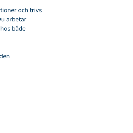
tioner och trivs
Du arbetar
e hos både
åden