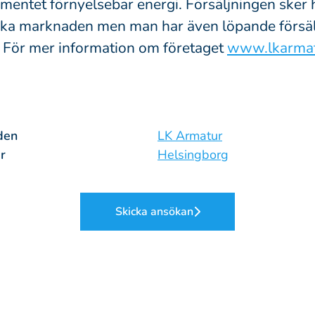
mentet förnyelsebar energi. Försäljningen sker
iska marknaden men man har även löpande försälj
n. För mer information om företaget
www.lkarmat
den
LK Armatur
r
Helsingborg
Skicka ansökan