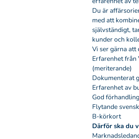
erfarenhet av te
Du är affärsorie
med att kombine
självständigt, t
kunder och koll
Vi ser gärna att 
Erfarenhet från
(meriterande)
Dokumenterat go
Erfarenhet av b
God förhandlin
Flytande svenska
B-körkort
Därför ska du 
Marknadsledand