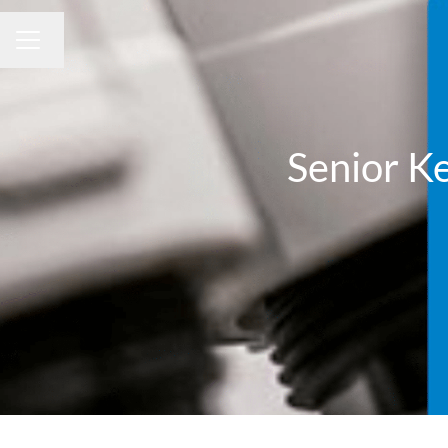
Byt språk
KARRIÄRMENY
Senior K