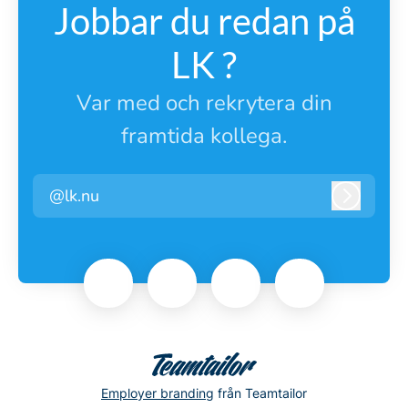
Jobbar du redan på
LK ?
Var med och rekrytera din
framtida kollega.
@lk.nu
Logga i
Employer branding
från Teamtailor