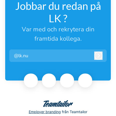
Jobbar du redan på
LK ?
Var med och rekrytera din
framtida kollega.
@lk.nu
Logga i
Employer branding
från Teamtailor