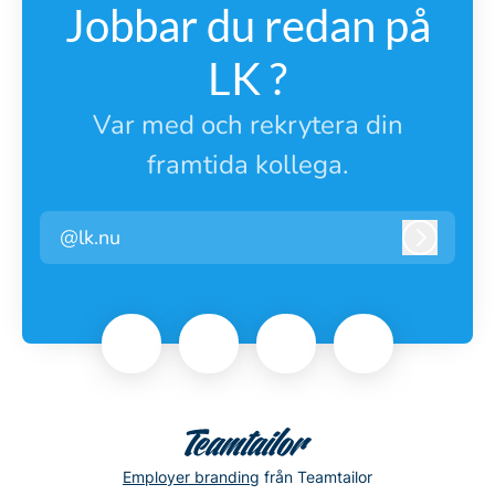
Jobbar du redan på
LK ?
Var med och rekrytera din
framtida kollega.
@lk.nu
Logga i
Employer branding
från Teamtailor