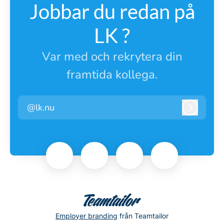
Jobbar du redan på
LK ?
Var med och rekrytera din
framtida kollega.
@lk.nu
Logga i
Employer branding
från Teamtailor