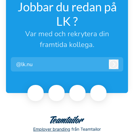
Jobbar du redan på
LK ?
Var med och rekrytera din
framtida kollega.
@lk.nu
Logga i
Employer branding
från Teamtailor