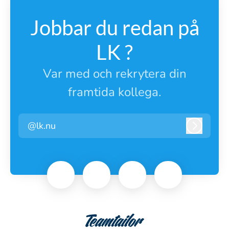
Jobbar du redan på
LK ?
Var med och rekrytera din
framtida kollega.
@lk.nu
Logga i